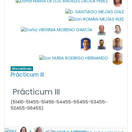
Miscelánea
Prácticum III
Prácticum III
(51410-51455-51456-54455-55455-53455-
52455-56455)