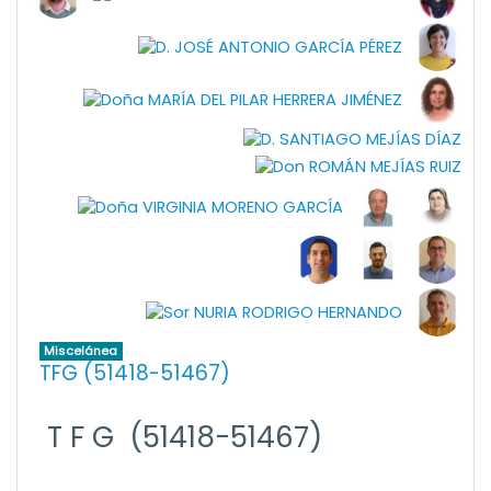
Miscelánea
TFG (51418-51467)
T F G (51418-51467)